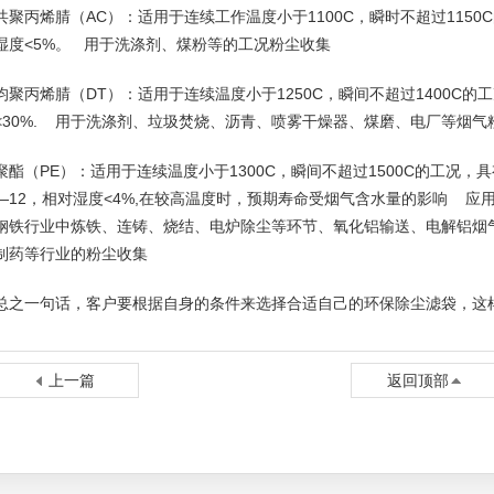
共聚丙烯腈（AC）：适用于连续工作温度小于1100C，瞬时不超过1150
湿度<5%。 用于洗涤剂、煤粉等的工况粉尘收集
均聚丙烯腈（DT）：适用于连续温度小于1250C，瞬间不超过1400C的
<30%. 用于洗涤剂、垃圾焚烧、沥青、喷雾干燥器、煤磨、电厂等烟气
聚酯（PE）：适用于连续温度小于1300C，瞬间不超过1500C的工况
—12，相对湿度<4%,在较高温度时，预期寿命受烟气含水量的影响 应
钢铁行业中炼铁、连铸、烧结、电炉除尘等环节、氧化铝输送、电解铝烟
制药等行业的粉尘收集
总之一句话，客户要根据自身的条件来选择合适自己的环保除尘滤袋，这
上一篇
返回顶部